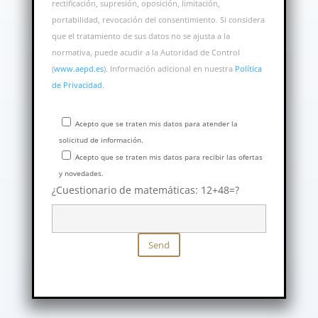
rectificación, supresión, oposición, limitación,
portabilidad, revocación del consentimiento. Si considera
que el tratamiento de sus datos no se ajusta a la
normativa, puede acudir a la Autoridad de Control
(
www.aepd.es
). Información adicional en nuestra
Política
de Privacidad
.
Acepto que se traten mis datos para atender la
solicitud de información.
Acepto que se traten mis datos para recibir las ofertas
y novedades.
Por favor, deja este campo vacío.
¿Cuestionario de matemáticas: 12+48=?
Send