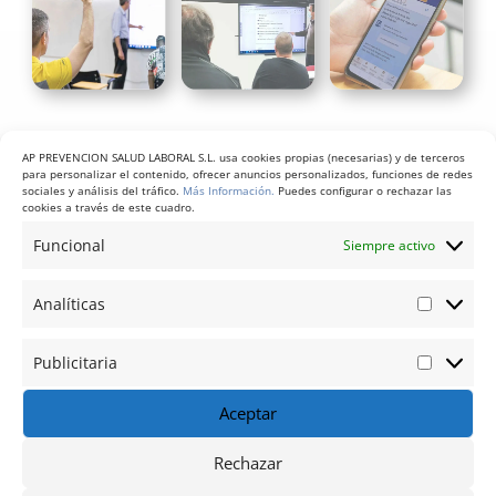
Reservar plaza,
AP PREVENCION SALUD LABORAL S.L. usa cookies propias (necesarias) y de terceros
para personalizar el contenido, ofrecer anuncios personalizados, funciones de redes
curso de PRL
sociales y análisis del tráfico.
Más Información.
Puedes configurar o rechazar las
cookies a través de este cuadro.
Funcional
Siempre activo
Empresa
Analíticas
Analític
Autónomo
Particular
Publicitaria
Publicit
Aceptar
Rechazar