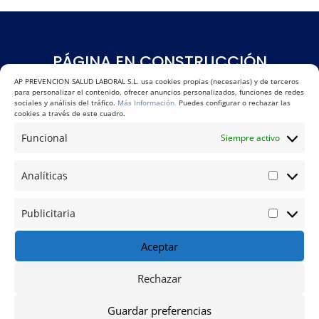
PÁGINA EN CONSTRUCCIÓN
AP PREVENCION SALUD LABORAL S.L. usa cookies propias (necesarias) y de terceros
000
:
00
:
00
:
00
para personalizar el contenido, ofrecer anuncios personalizados, funciones de redes
sociales y análisis del tráfico.
Más Información.
Puedes configurar o rechazar las
cookies a través de este cuadro.
Día(s)
Hora(s)
Minuto(s)
Segundo(s
)
Funcional
Siempre activo
Analíticas
Analític
Publicitaria
Publicit
Cursos de
Aceptar
PRL
en Barcelona
Rechazar
20H, 30H, 50H,
Guardar preferencias
60H, 6H y 4H.