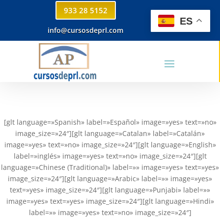
933 28 5152
ES
info@cursosdeprl.com
[glt language=»Spanish» label=»Español» image=»yes» text=»no»
image_size=»24″][glt language=»Catalan» label=»Catalán»
image=»yes» text=»no» image_size=»24″][glt language=»English»
label=»inglés» image=»yes» text=»no» image_size=»24″][glt
language=»Chinese (Traditional)» label=»» image=»yes» text=»yes»
image_size=»24″][glt language=»Arabic» label=»» image=»yes»
text=»yes» image_size=»24″][glt language=»Punjabi» label=»»
image=»yes» text=»yes» image_size=»24″][glt language=»Hindi»
label=»» image=»yes» text=»no» image_size=»24″]