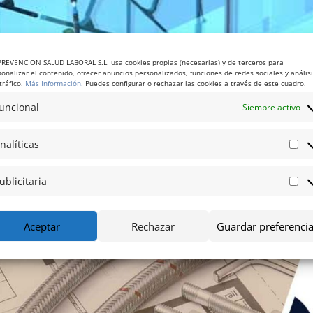
PREVENCION SALUD LABORAL S.L. usa cookies propias (necesarias) y de terceros para
sonalizar el contenido, ofrecer anuncios personalizados, funciones de redes sociales y anális
tráfico.
Más Información.
Puedes configurar o rechazar las cookies a través de este cuadro.
uncional
Siempre activo
a para trabajadores en Barcelona
 Cumple la Ley 31/1995 en Barcelona En CursosdePRL.com, respald
nalíticas
An
o en Prevención de Riesgos Laborales (PRL), ofrecemos formación
ublicitaria
Pub
Aceptar
Rechazar
Guardar preferenci