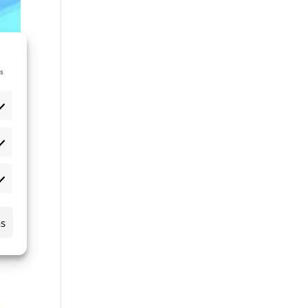
is
ados
alíticas
licitaria
as