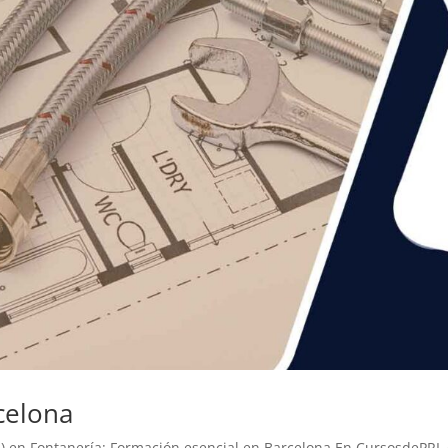
celona
L) en Fontanería: Formación esencial en Barcelona En CursosdePRL