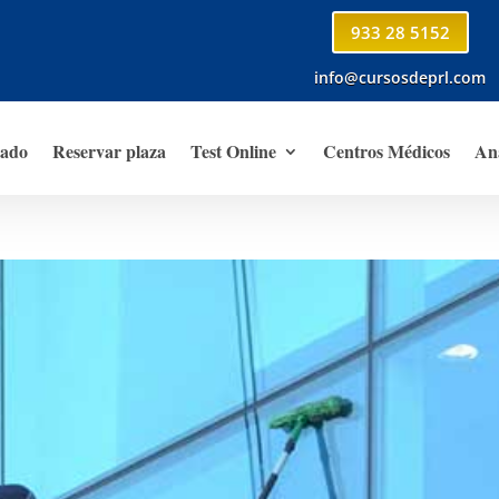
933 28 5152
info@cursosdeprl.com
tado
Reservar plaza
Test Online
Centros Médicos
Aná