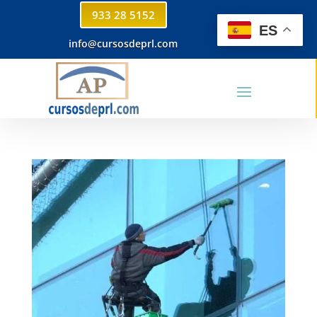
933 28 5152
ES
info@cursosdeprl.com